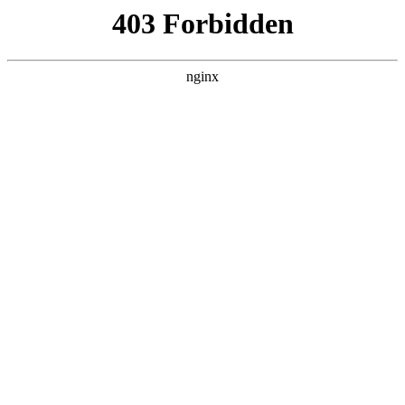
趣块星网络科技
热门搜索
首页
> 模块
公司网站怎么做，如何创建网站:做网
站
关于我们
# 建站
# 网站
# 自助建站
# 模块
# 用户建站
# 用
户
# 做网站
在传统建站的漫长历史中，“不懂代码就建不了站”宛如一
道难以逾越的鸿沟，将众多有建站想法却缺乏专业技术的
人拒之门外做网站。对于大多数人而言，HTML、CSS、
JavaScript、PHP等编程语言如
2025-11-15