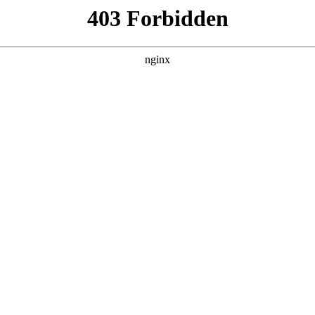
十大国内靠谱的网站建设公司排名出炉，附
 网站建设
“线上名片”升级为承载品牌战略、驱动业务增长的核心引擎网站
：无锡网站建设制作、无锡网站建设开发、无