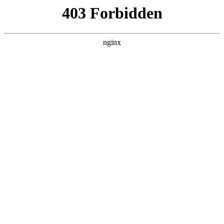
趣块星网络科技
热门搜索
首页
> 本地郑州
郑州做网站的公司:做网站
案例展示
# 郑州
# 企业
# 河南
# 备案
# 本地郑州
# 本地
#
做网站
郑州做网站公司怎么选做网站？淇澄网络教中小企业避开
陷阱建有效官网在郑州51万家中小企业的数字化转型浪潮
中，官网已从"可有可无的装饰"变成"必不可少的数字阵
地"做网站。但现实是：二七区的餐饮
2025-11-15
1
共1页