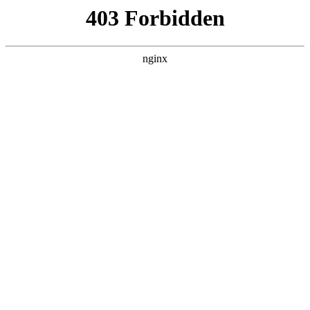
趣块星网络科技
热门搜索
首页
> 用户能力
2025国内十大网站建设公司 | 高端定制
与国际化建站服务推荐:网站建设
关于我们
# 能力
# 品牌
# 企业
# 设计
# 用户能力
# 用户
#
网站建设
在数字化浪潮席卷全球的今天,企业官网已成为品牌展示、
业务增长与国际化布局的核心载体网站建设。一个兼具美
学设计、技术性能与全球化能力的网站,不仅是企业形象的
门面,更是驱动商业转化的重要引擎。然而,面对