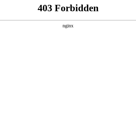
pp开发、响应式网站建设、小程序开发，助
# 网站建设
现高效转型，成为市场竞争中的关键命题网站建设。杭州翰臣科