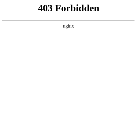
趣块星网络科技
热门搜索
首页
> 出口网站制作
做外贸出口的网站怎么做？:做网站
关于我们
# 网站
# 内容
# 外贸
# 案例
# 客户网站
# 客户
#
做网站
做外贸出口的网站，本质是打造一个能被海外客户找到、
信任、询盘的数字业务入口做网站。要怎么做？关键有三
个方向：先明确市场和受众：不是为了做网站而做网站，
而是理解目标国家客户是谁、他们关注什么、用什么搜
2025-11-15