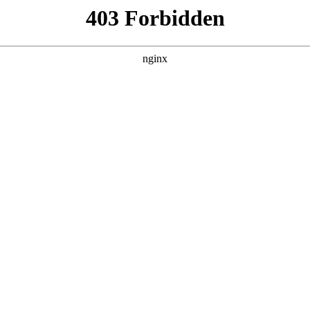
设
具体费用取决于功能需求、设计复杂度、开发周期等因素。以下
于我们等
网站建设
。采用标准化模板设计，费用在1万-3万rmb之
发成本会相应提高。